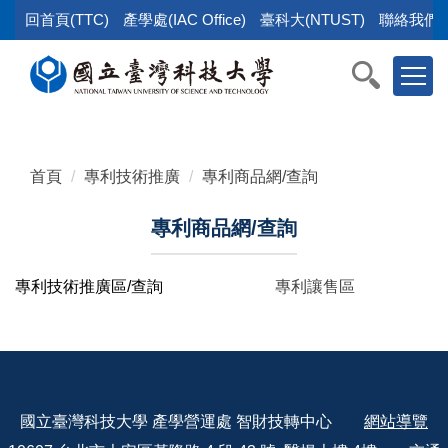
跳
回首頁(TTC)
產學處(IAC Office)
臺科大(NTUST)
聯絡我們(Co
到
主
要
內
容
區
首頁
專利技術推廣
專利商品網/查詢
塊
專利商品網/查詢
專利技術推廣區
/查詢
專利讓售區
國立臺灣科技大學 產學營運處 智財技轉中心
網站導覽