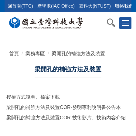
跳
回首頁(TTC)
產學處(IAC Office)
臺科大(NTUST)
聯絡我們(Co
到
主
要
內
容
區
首頁
業務專區
梁開孔的補強方法及裝置
塊
梁開孔的補強方法及裝置
授權方式說明、檔案下載
梁開孔的補強方法及裝置COR-發明專利說明書公告本
梁開孔的補強方法及裝置COR-技術影片、技術內容介紹