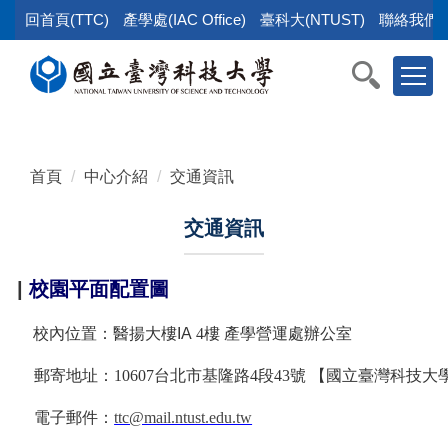
跳
回首頁(TTC)
產學處(IAC Office)
臺科大(NTUST)
聯絡我們(Co
到
主
要
內
容
區
首頁
中心介紹
交通資訊
塊
交通資訊
|
校園平面配置圖
校內位置：醫揚大樓IA
4
樓
產學營運處辦公室
郵寄地址：
10607
台北市基隆路
4
段
43
號
【國立臺灣科技大
電子郵件：
ttc@mail.ntust.edu.tw